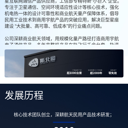
星互联网通信产品供应商，工信部专精特新“小巨人”企业。
专注于卫星通信、空间环境适应性设计等核心技术，强化
机电热一体的设计可靠性和商业航天量产保障体系，倡导
民用工业技术到商用宇航产品的突破应用，解决巨型星座
建设 “大批量、高可靠、低成本”的行业痛点问题。
公司深耕商业航天领域，用规模化量产路径打造商用宇航
电子通信产品，多年来整机产品在轨飞行千余台套，轨道
覆盖350Km-36000Km，累计飞行经历超2000年台，整机
数量、可靠性、最长寿命等稳居行业前列。先后完成多批
次星地数据传输产品、宽带通信载荷批量交付，产品在轨
运行稳定，性能达标。
卫星物联网系统研发与应用领域，2022年与两所985高校共
同成立了卫星智能网络与数据工程技术研究中心，拥有自
发展历程
主产权的卫星物联网体制和规模领先的天地一体物联网大
数据云平台，率先完成基于星上LTE物联网芯片的直连卫星
测试，在智慧畜牧、智慧海洋、应急巡检、电力监测、海
洋运输监测等民用场景下，网络接入成功率稳定达标。
完成多项核心专利布局，商用航天产品体系研发落地；
卫星物联网技术迭代升级，星地通信产品标准化落地；
核心技术团队创立，深耕航天民用产品技术研发；
首台卫星物联网通信载荷在轨验证；
入选工信部专精特新“小巨人”企业；
产品实现批量在轨应用；
商用航天智造产线落地；
商用智造产线扩容升级；
通信载荷产品迭代升级；
卫星物联网技术迭代；
完成百颗星星地数据传输产品批量交付；
联合行业伙伴打造多模商用终端；
天基智能处理算力平台研发落地；
商用航天电子智造基地启动建设；
首款星地通信一体机正式发布；
民用卫星物联网场景落地商用；
卫星互联网通信载荷批产交付；